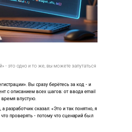
й» - это одно и то же, вы можете запутаться
истрации». Вы сразу берётесь за код - и
нт с описанием всех шагов: от ввода email
 время впустую.
 разработчик сказал: «Это и так понятно, я
 что проверять - потому что сценарий был