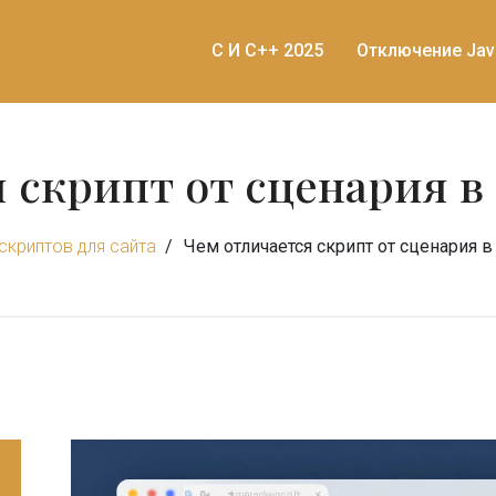
C И C++ 2025
Отключение Jav
 скрипт от сценария в
скриптов для сайта
Чем отличается скрипт от сценария в