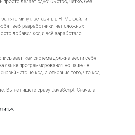
н просто делает одно: быстро, чётко, без
за пять минут, вставить в HTML-файл и
любят веб-разработчики: нет сложных
просто добавил код и всё заработало.
описывает, как система должна вести себя
на языке программирования, но чаще - в
нарий - это не код, а описание того, что код
е. Вы не пишете сразу JavaScript. Сначала
тить».