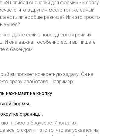
: «Я написал сценарий для формы» - и сразу
мечаете, что в другом месте тот же самый
: а есть ли вообще разница? Или это просто
ть умнее?
то же. Даже если в повседневной речи их
ть. И она важна - особенно если вы пишете
ете с бэкендом.
торый выполняет конкретную задачу. Он не
о-то сразу сработало. Например:
ь нажимает на кнопку.
равкой формы.
окрутке страницы.
отают прямо в браузере. Иногда их
ще всего скрипт - это то, что запускается на