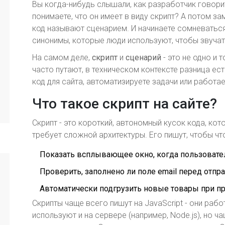
Вы когда-нибудь слышали, как разработчик говорит
понимаете, что он имеет в виду скрипт? А потом за
код называют сценарием. И начинаете сомневаться
синонимы, которые люди используют, чтобы звуча
На самом деле,
скрипт
и
сценарий
- это не одно и 
часто путают, в техническом контексте разница ес
код для сайта, автоматизируете задачи или работа
Что такое скрипт на сайте?
Скрипт - это короткий, автономный кусок кода, ко
требует сложной архитектуры. Его пишут, чтобы чт
Показать всплывающее окно, когда пользовател
Проверить, заполнено ли поле email перед отп
Автоматически подгрузить новые товары при пр
Скрипты чаще всего пишут на JavaScript - они раб
используют и на сервере (например, Node.js), но ча