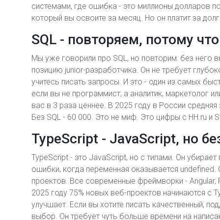
системами, где ошибка - это миллионы долларов пот
который вы освоите за месяц. Но он платит за дол
SQL - повторяем, потому что
Мы уже говорили про SQL, но повторим: без него 
позицию junior-разработчика. Он не требует глубо
учитесь писать запросы. И это - один из самых б
если вы не программист, а аналитик, маркетолог и
вас в 3 раза ценнее. В 2025 году в России средняя 
Без SQL - 60 000. Это не миф. Это цифры с HH.ru и 
TypeScript - JavaScript, но б
TypeScript - это JavaScript, но с типами. Он убира
ошибки, когда переменная оказывается undefined. 
проектов. Все современные фреймворки - Angular, R
2025 году 75% новых веб-проектов начинаются с Typ
улучшает. Если вы хотите писать качественный, по
выбор. Он требует чуть больше времени на написан