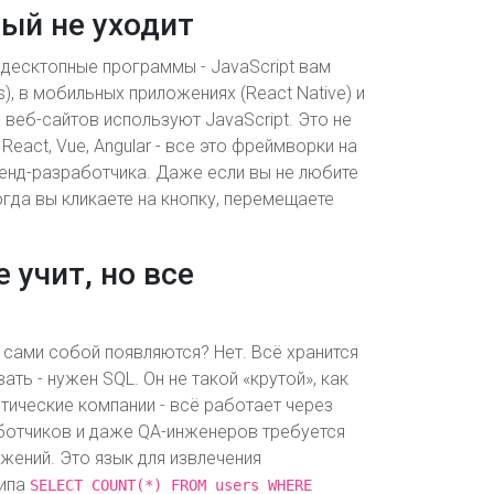
рый не уходит
 десктопные программы - JavaScript вам
s), в мобильных приложениях (React Native) и
 веб-сайтов используют JavaScript. Это не
React, Vue, Angular - все это фреймворки на
тенд-разработчика. Даже если вы не любите
огда вы кликаете на кнопку, перемещаете
 учит, но все
 сами собой появляются? Нет. Всё хранится
ать - нужен SQL. Он не такой «крутой», как
истические компании - всё работает через
аботчиков и даже QA-инженеров требуется
ожений. Это язык для извлечения
типа
SELECT COUNT(*) FROM users WHERE