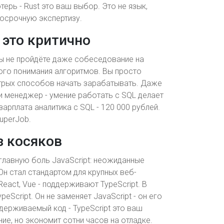
ерь - Rust это ваш выбор. Это не язык,
госрочную экспертизу.
 это критично
вы не пройдёте даже собеседование на
кого понимания алгоритмов. Вы просто
ыстрых способов начать зарабатывать. Даже
ли менеджер - умение работать с SQL делает
зарплата аналитика с SQL - 120 000 рублей.
SuperJob.
ез косяков
ет главную боль JavaScript: неожиданные
Он стал стандартом для крупных веб-
eact, Vue - поддерживают TypeScript. В
eScript. Он не заменяет JavaScript - он его
ддерживаемый код - TypeScript это ваш
ие, но экономит сотни часов на отладке.