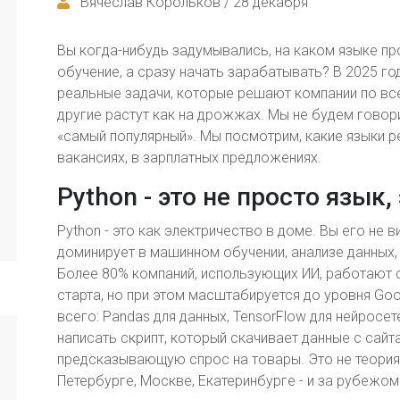
Вячеслав Корольков / 28 декабря
Вы когда-нибудь задумывались, на каком языке пр
обучение, а сразу начать зарабатывать? В 2025 год
реальные задачи, которые решают компании по все
другие растут как на дрожжах. Мы не будем говори
«самый популярный». Мы посмотрим, какие языки ре
вакансиях, в зарплатных предложениях.
Python - это не просто язык
Python - это как электричество в доме. Вы его не в
доминирует в машинном обучении, анализе данных,
Более 80% компаний, использующих ИИ, работают с
старта, но при этом масштабируется до уровня Googl
всего: Pandas для данных, TensorFlow для нейросе
написать скрипт, который скачивает данные с сайта,
предсказывающую спрос на товары. Это не теория. 
Петербурге, Москве, Екатеринбурге - и за рубежом