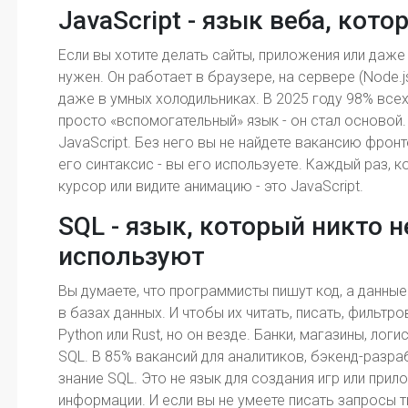
JavaScript - язык веба, кото
Если вы хотите делать сайты, приложения или даже
нужен. Он работает в браузере, на сервере (Node.j
даже в умных холодильниках. В 2025 году 98% всех
просто «вспомогательный» язык - он стал основой. 
JavaScript. Без него вы не найдете вакансию фрон
его синтаксис - вы его используете. Каждый раз, к
курсор или видите анимацию - это JavaScript.
SQL - язык, который никто не
используют
Вы думаете, что программисты пишут код, а данные
в базах данных. И чтобы их читать, писать, фильтров
Python или Rust, но он везде. Банки, магазины, лог
SQL. В 85% вакансий для аналитиков, бэкенд-разр
знание SQL. Это не язык для создания игр или прил
информации. И если вы не умеете писать запросы 