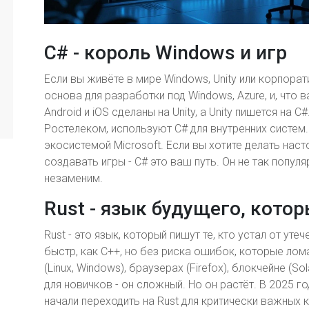
C# - король Windows и игр
Если вы живёте в мире Windows, Unity или корпорат
основа для разработки под Windows, Azure, и, что в
Android и iOS сделаны на Unity, а Unity пишется на C
Ростелеком, используют C# для внутренних систем.
экосистемой Microsoft. Если вы хотите делать нас
создавать игры - C# это ваш путь. Он не так популя
незаменим.
Rust - язык будущего, кото
Rust - это язык, который пишут те, кто устал от уте
быстр, как C++, но без риска ошибок, которые лом
(Linux, Windows), браузерах (Firefox), блокчейне (S
для новичков - он сложный. Но он растёт. В 2025 
начали переходить на Rust для критически важных 