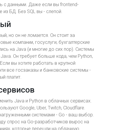
ь с данными. Даже если вы frontend-
 из БД. Без SQL вы - слепой.
мый
ый, но он не ломается. Он стоит за
овые компании, госуслуги, бухгалтерские
ись на Java (и многие до сих пор). Системы
 Java. Он требует больше кода, чем Python,
Если вы хотите работать в крупной
чти все госзаказы и банковские системы -
ый платит.
 сервисов
аменить Java и Python в облачных сервисах.
льзуют Google, Uber, Twitch, Cloudflare.
нагруженными системами - Go - ваш выбор.
 году спрос на Go-разработчиков вырос на
аниях, которые перешли на облачную