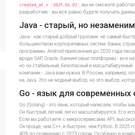
, вы не сможете работат
created_at > '2025-01-01'
разработчик - вы всё равно будете получать данные
Java - старый, но незамени
Java - как старый добрый грузовик: не самый быстр
большинством корпоративных систем: банки, страх
программы. Android-приложения до 2020 года писал
вроде SAP, Oracle, банкинговые платформы - всё на
но он стабильный, безопасный и масштабируемый. 
компании - Java вам нужна. В России, например, по
на Java. Это не модный выбор, но это выбор, котор
Go - язык для современных
Go (Golang) - это язык, который написали, чтобы з
Он быстрый, лёгкий, легко масштабируется. Его испо
Если вы работаете с микросервисами, API, высоко
Он проще, чем C++, и быстрее, чем Python. В 2025
40% по сравнению с 2023 годом. Особенно в комп