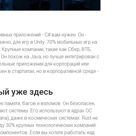
ивных приложений - C# вам нужен. Он -
ажно, для игр в Unity. 70% мобильных игр на
#. Крупные компании, такие как Сбер, ВТБ,
 Он похож на Java, но лучше интегрирован с
тольные приложения для корпораций или
рен в стартапах, но в корпоративной среде -
рый уже здесь
чек памяти, багов и взломов. Он безопасен,
ают системы. Его используют в ядрах ОС
olana), даже в космических системах. Rust не
году 30% крупных технологических компаний
компонентов. Если вы хотите работать над