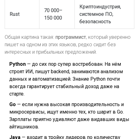
Криптоиндустрия,
70 000–
Rust
системное ПО,
150 000
безопасность
Общая картина такая:
программист
, который уверенно
пишет на одном из этих языков, редко сидит без
интересных и прибыльных предложений.
Python
— до сих пор супер востребован. На нём
строят ИИ, пишут backend, занимаются анализом
данных и автоматизацией. Знание Python почти
всегда гарантирует стабильный доход даже на
старте.
Go
— если нужна высокая производительность и
микросервисы, ищут именно тех, кто шарит в Go.
Зарплаты приятно удивляют даже видавших виды
айтишников.
Java
— входит в тройку лидеров по количеству