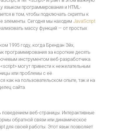
cript, и тег <script> играет в этом важную
у языком программирования и HTML-
ется в том, чтобы подключать скрипты к
ые элементы. Сегодня мы находим
JavaScript
еализовать массу функций — от простых
ком 1995 году, когда Брендан Эйх,
зык программирования за короткие десять
 ключевым инструментом веб-разработчика.
<script> могут привести к нежелательным
аницы или проблемы с её
я как на пользовательском опыте, так и на
делец сайта.
ть поведением веб-страницы. Интерактивные
формы обратной связи или динамическое
ipt для своей работы. Этот язык позволяет