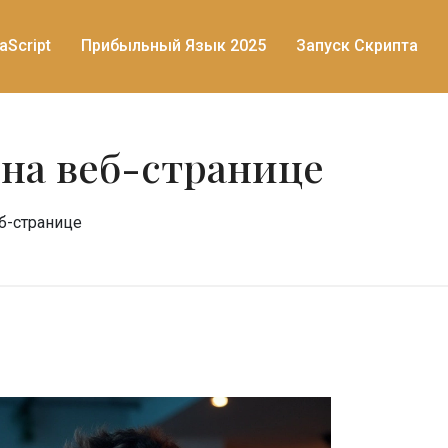
aScript
Прибыльный Язык 2025
Запуск Скрипта
 на веб-странице
еб-странице