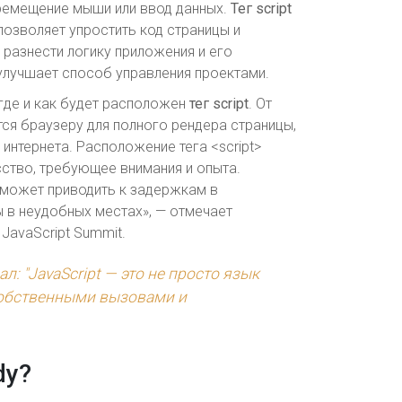
еремещение мыши или ввод данных.
Тег script
позволяет упростить код страницы и
 разнести логику приложения и его
улучшает способ управления проектами.
 где и как будет расположен
тег script
. От
тся браузеру для полного рендера страницы,
интернета. Расположение тега <script>
сство, требующее внимания и опыта.
о может приводить к задержкам в
 в неудобных местах», — отмечает
JavaScript Summit.
л: "JavaScript — это не просто язык
собственными вызовами и
dy?