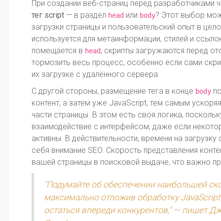
При создании веб-страниц перед разработчиками ч
тег script
— в раздел
или
? Этот выбор мож
head
body
загрузки страницы и пользовательский опыт в цело
используется для метаинформации, стилей и ссыло
помещается в
, скрипты загружаются перед о
head
тормозить весь процесс, особенно если сами скр
их загрузке с удалённого сервера.
С другой стороны, размещение тега в конце
по
body
контент, а затем уже JavaScript, тем самым ускор
части страницы. В этом есть своя логика, посколь
взаимодействие с интерфейсом, даже если некоторы
активны. В действительности, времени на загрузку 
себя внимание SEO. Скорость представления конте
вашей страницы в поисковой выдаче, что важно пр
"Подумайте об обеспечении наибольшей ско
максимально отложив обработку JavaScript
остаться впереди конкурентов," — пишет Д