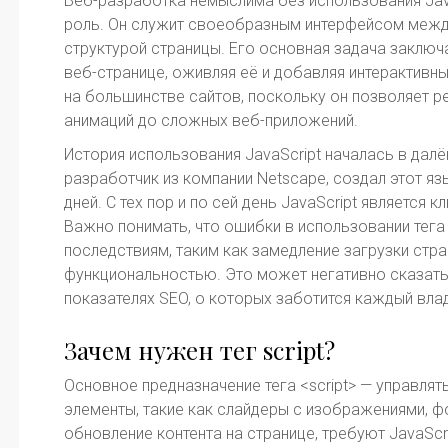
Веб-разработка немыслима без использования JavaS
роль. Он служит своеобразным интерфейсом межд
структурой страницы. Его основная задача заключа
веб-странице, оживляя её и добавляя интерактивн
на большинстве сайтов, поскольку он позволяет р
анимаций до сложных веб-приложений.
История использования JavaScript началась в далё
разработчик из компании Netscape, создал этот я
дней. С тех пор и по сей день JavaScript является
Важно понимать, что ошибки в использовании тега 
последствиям, таким как замедление загрузки стр
функциональностью. Это может негативно сказатьс
показателях SEO, о которых заботится каждый вла
Зачем нужен тег script?
Основное предназначение тега <script> — управля
элементы, такие как слайдеры с изображениями, 
обновление контента на странице, требуют JavaScr