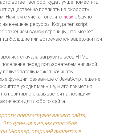
асто встает вопрос: куда лучше поместить
ет существенно повлиять на скорость
м. Начнем с учёта того, что
обычно
head
к на внешние ресурсы. Когда
тег script
тображением самой страницы, что может
ипты большие или встречаются задержки при
зволяет сначала загрузить весь HTML-
яя появление перед пользователем видимой
ку пользователь может начинать
е функции, связанные с JavaScript, еще не
скриптов уходит меньше, и это примет на
нта позитивно сказывается на позициях
актически для любого сайта.
рости предзагрузки вашего сайта,
. Это один из лучших способов
жон Мюллер, старший аналитик в