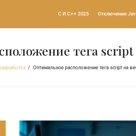
C И C++ 2025
Отключение Jav
положение тега script
разработка
Оптимальное расположение тега script на в