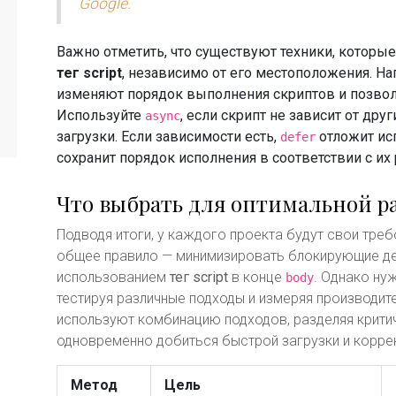
Google.
Важно отметить, что существуют техники, которы
тег script
, независимо от его местоположения. Н
изменяют порядок выполнения скриптов и позвол
Используйте
, если скрипт не зависит от дру
async
загрузки. Если зависимости есть,
отложит исп
defer
сохранит порядок исполнения в соответствии с их
Что выбрать для оптимальной р
Подводя итоги, у каждого проекта будут свои треб
общее правило — минимизировать блокирующие дей
использованием
тег script
в конце
. Однако ну
body
тестируя различные подходы и измеряя производит
используют комбинацию подходов, разделяя критич
одновременно добиться быстрой загрузки и корре
Метод
Цель