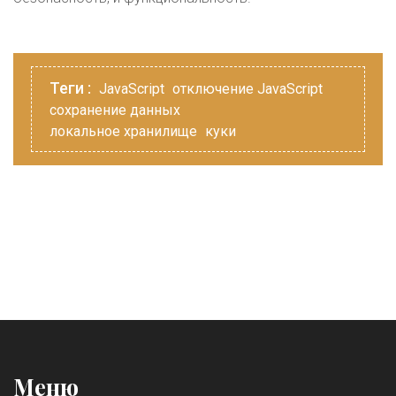
Теги :
JavaScript
отключение JavaScript
сохранение данных
локальное хранилище
куки
Меню