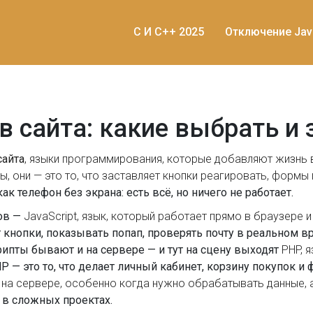
C И C++ 2025
Отключение Jav
в сайта: какие выбрать и
сайта
,
языки программирования, которые добавляют жизнь 
ты
, они — это то, что заставляет кнопки реагировать, форм
 как телефон без экрана: есть всё, но ничего не работает.
ов —
JavaScript
,
язык, который работает прямо в браузере и 
т кнопки, показывать попап, проверять почту в реальном в
рипты бывают и на сервере — и тут на сцену выходят
PHP
,
я
HP — это то, что делает личный кабинет, корзину покупок и
 на сервере, особенно когда нужно обрабатывать данные, а
 в сложных проектах.