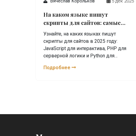
Вячеслав Корольков
5 дек 2025
На каком языке пишут
скрипты для сайтов: самые
популярные варианты 2025 года
Узнайте, на каких языках пишут
скрипты для сайтов в 2025 году:
JavaScript для интерактива, PHP для
серверной логики и Python для
сложных задач. Поймите, как они
Подробнее
работают вместе.