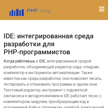
IDE: интегрированная среда
разработки для
PHP‑программистов
Когда работаешь с
IDE
,
интегрированной средой
разработки, объединяющей редактор кода, отладчик,
компилятор и инструменты автоматизации
. Также
известна как
среда разработки
, она позволяет писать,
тестировать и отлаживать программы в одном окне.
Текстовый редактор
,
инструмент с подсветкой
синтаксиса и автодополнением
в IDE работает тесно с
компилятором
,
модулем, преобразующим код в
исполняемый файл
и
отладчиком
,
утилитой, помогающей