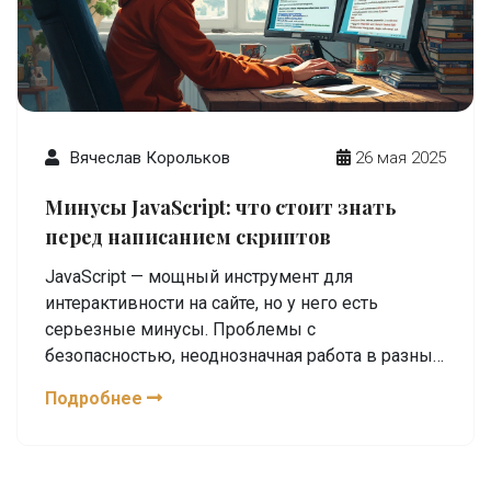
Вячеслав Корольков
26 мая 2025
Минусы JavaScript: что стоит знать
перед написанием скриптов
JavaScript — мощный инструмент для
интерактивности на сайте, но у него есть
серьезные минусы. Проблемы с
безопасностью, неоднозначная работа в разных
браузерах и путаница с типами данных могут
Подробнее
сломать даже лучшие идеи. В статье разберем
реальные слабые места JavaScript, подкрепим
примерами из жизни, расскажем, как с ними
справляться и чего опасаться новичкам.