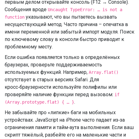
первым делом открывайте консоль (F12 → Console).
Сообщения вроде
Uncaught TypeError: … is not a
указывают, что вы пытаетесь вызвать
function
несуществующий метод. Часто причина – опечатка в
имени переменной или забытый импорт модуля. Поиск
по ключевому слову в консоли быстро приводит к
проблемному месту.
Если ошибка появляется только в определённых
браузерах, проверьте поддерживаемость
используемых функций. Например,
Array.flat()
отсутствует в старых версиях Safari. Для
кросс‑браузерности используйте полифилы или
проверяйте наличие функции перед вызовом:
if
.
(Array.prototype.flat) { … }
Не забывайте про «липкие» баги на мобильных
устройствах. JavaScript на iPhone часто падает из‑за
ограничения памяти и тайм‑аута выполнения. Если ваш
скрипт тяжёлый, разбейте его на маленькие части и