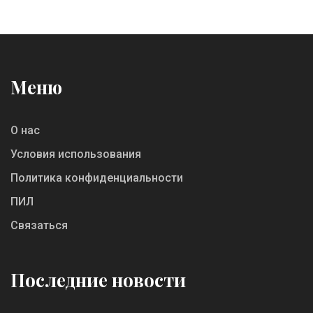
Информация из первых рук — без запугивания
и ненужной теории. Полезно тем, кто
задумывается о внедрении или доработке
скриптов.
Меню
О нас
Условия использования
Политика конфиденциальности
ПИЛ
Связаться
Последние новости