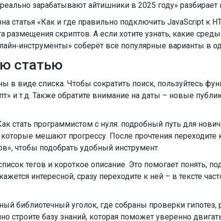
 реально зарабатывают айтишники в 2025 году» разбирает 
лезна статья «Как и где правильно подключить JavaScript к
 размещения скриптов. А если хотите узнать, какие среды
лайн‑инструменты» соберёт все популярные варианты в од
ую статью
ы в виде списка. Чтобы сократить поиск, пользуйтесь функ
ипт» и т.д. Также обратите внимание на даты – новые публ
Как стать программистом с нуля: подробный путь для нови
которые мешают прогрессу. После прочтения переходите к 
ов», чтобы подобрать удобный инструмент.
список тегов и короткое описание. Это помогает понять, по
кажется интересной, сразу переходите к ней – в тексте ча
чный библиотечный уголок, где собраны проверки гипотез,
нно строите базу знаний, которая поможет уверенно двигат