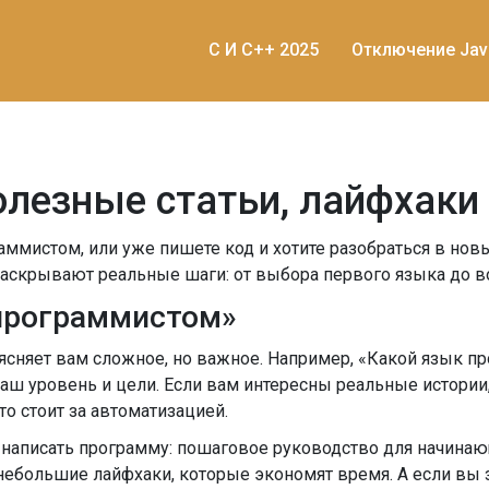
C И C++ 2025
Отключение Jav
лезные статьи, лайфхаки и
раммистом, или уже пишете код и хотите разобраться в нов
раскрывают реальные шаги: от выбора первого языка до во
«программистом»
бъясняет вам сложное, но важное. Например, «Какой язык 
я ваш уровень и цели. Если вам интересны реальные истории
о стоит за автоматизацией.
 написать программу: пошаговое руководство для начинающ
е небольшие лайфхаки, которые экономят время. А если вы 