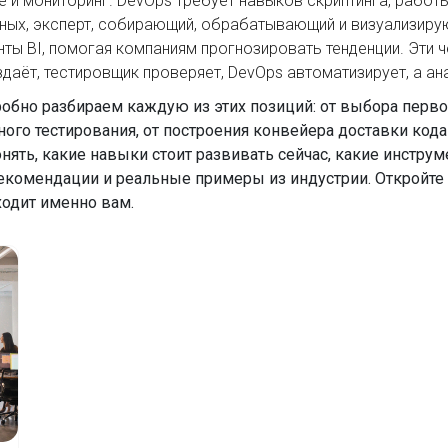
е и мониторинг
. DevOps требует навыков скриптинга, работ
нных
,
эксперт, собирающий, обрабатывающий и визуализирую
енты BI, помогая компаниям прогнозировать тенденции. Эти 
даёт, тестировщик проверяет, DevOps автоматизирует, а а
робно разбираем каждую из этих позиций: от выбора перв
ого тестирования, от построения конвейера доставки код
нять, какие навыки стоит развивать сейчас, какие инстру
рекомендации и реальные примеры из индустрии. Откройте 
ходит именно вам.