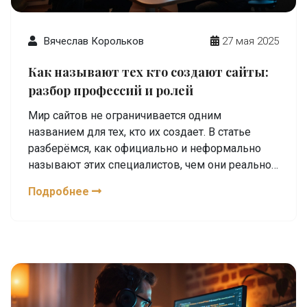
Вячеслав Корольков
27 мая 2025
Как называют тех кто создают сайты:
разбор профессий и ролей
Мир сайтов не ограничивается одним
названием для тех, кто их создает. В статье
разберёмся, как официально и неформально
называют этих специалистов, чем они реально
занимаются и что отличает одну роль от другой.
Подробнее
Поделимся полезными советами для
начинающих, расскажем о тонкостях
терминологии и дадим конкретные примеры из
жизни. После прочтения вы сможете без труда
отличить верстальщика от backend-
разработчика и подобрать подходящее
направление для себя. Будет полезно всем, кто