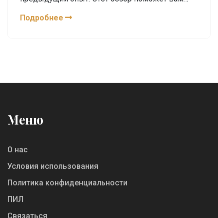
понять, какие языки считаются наиболее
Подробнее
трудными для освоения и почему. Предоставим
полезные советы для тех, кто хочет справиться
с этой задачей.
Меню
О нас
Условия использования
Политика конфиденциальности
ПИЛ
Связаться