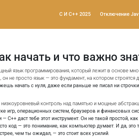
C И C++ 2025
Отключение Jav
как начать и что важно зна
щный язык программирования, который лежит в основе мног
s
, он не просто язык — это фундамент, на котором строятся 
можешь начать с нуля, даже если раньше не писал ни строчки
 низкоуровневый контроль над памятью и мощные абстракц
тке игр, операционных систем, браузеров и финансовых сис
 C++ даст тебе этот инструмент. Он не такой простой, как 
осто код — это понимание, как компьютер думает. И да, это
рее, чем ты ожидал, — это стоит всех усилий.