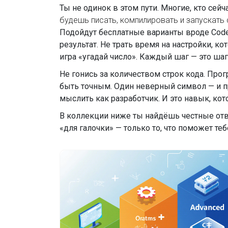
Ты не одинок в этом пути. Многие, кто сей
будешь писать, компилировать и запускать 
Подойдут бесплатные варианты вроде Code::
результат. Не трать время на настройки, ко
игра «угадай число». Каждый шаг — это ша
Не гонись за количеством строк кода. Про
быть точным. Один неверный символ — и про
мыслить как разработчик. И это навык, ко
В коллекции ниже ты найдёшь честные ответы
«для галочки» — только то, что поможет тебе