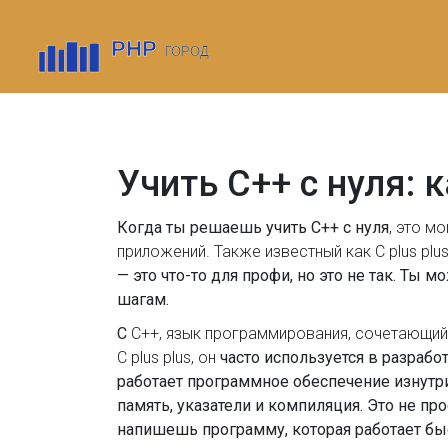
Учить C++ с нуля: 
Когда ты решаешь
учить C++ с нуля
,
это мо
приложений
. Также известный как
C plus plu
— это что-то для профи, но это не так. Ты 
шагам.
С
C++
,
язык программирования, сочетающий
C plus plus
, он
часто используется в разрабо
работает программное обеспечение изнутри —
память, указатели и компиляция. Это не пр
напишешь программу, которая работает быст