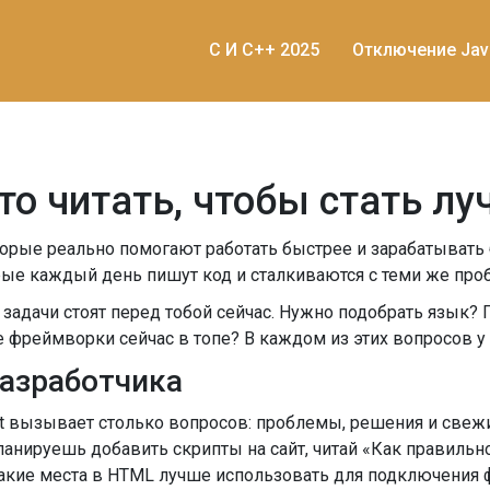
C И C++ 2025
Отключение Jav
то читать, чтобы стать лу
орые реально помогают работать быстрее и зарабатывать 
ые каждый день пишут код и сталкиваются с теми же проб
о задачи стоят перед тобой сейчас. Нужно подобрать язык?
ие фреймворки сейчас в топе? В каждом из этих вопросов у 
разработчика
ipt вызывает столько вопросов: проблемы, решения и све
планируешь добавить скрипты на сайт, читай «Как правильн
какие места в HTML лучше использовать для подключения 