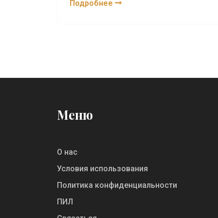
Подробнее
занимаются и что отличает одну роль
от другой. Поделимся полезными
советами для начинающих, расскажем
о тонкостях терминологии и дадим
конкретные примеры из жизни. После
прочтения вы сможете без труда
отличить верстальщика от backend-
разработчика и подобрать подходящее
направление для себя. Будет полезно
Меню
всем, кто хочет ворваться в digital-
среду или лучше понимать свой IT-
отдел.
О нас
Условия использования
Политика конфиденциальности
ПИЛ