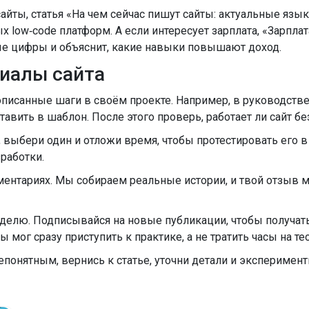
т сайты, статья «На чем сейчас пишут сайты: актуальные яз
ых low‑code платформ. А если интересует зарплата, «Зарпла
е цифры и объяснит, какие навыки повышают доход.
риалы сайта
описанные шаги в своём проекте. Например, в руководстве
авить в шаблон. После этого проверь, работает ли сайт бе
, выбери один и отложи время, чтобы протестировать его 
работки.
ентариях. Мы собираем реальные истории, и твой отзыв м
делю. Подписывайся на новые публикации, чтобы получать 
 мог сразу приступить к практике, а не тратить часы на те
непонятным, вернись к статье, уточни детали и экспериме