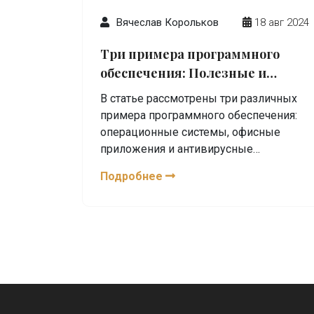
Вячеслав Корольков
18 авг 2024
Три примера программного
обеспечения: Полезные и
интересные факты
В статье рассмотрены три различных
примера программного обеспечения:
операционные системы, офисные
приложения и антивирусные
программы. Обсуждается, как каждое
Подробнее
из них функционирует и чем полезно
для пользователя. Приводятся
интересные факты и советы по
использованию различных видов
софта. Статья направлена на то, чтобы
сделать доступным и понятным мир
программного обеспечения для
широкого круга читателей.