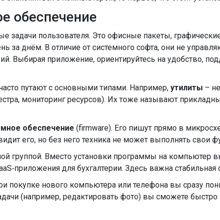
е обеспечение
 задачи пользователя. Это офисные пакеты, графические
ь за днём. В отличие от системного софта, они не управл
й. Выбирая приложение, ориентируйтесь на удобство, по
часто путают с основными типами. Например,
утилиты
– н
естра, мониторинг ресурсов). Их тоже называют прикладн
ммное обеспечение
(firmware). Его пишут прямо в микросх
видит его, но без него техника не может выполнять свои ф
ой группой. Вместо установки программы на компьютер вы
SaaS‑приложения для бухгалтерии. Здесь важна стабильная 
при покупке нового компьютера или телефона вы сразу по
адачи (например, редактировать фото) вы сможете быстро 