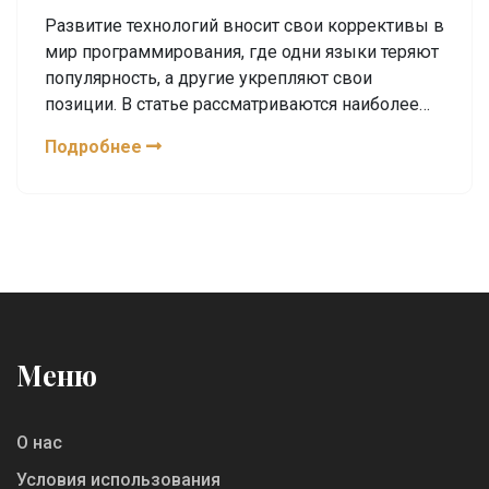
Развитие технологий вносит свои коррективы в
мир программирования, где одни языки теряют
популярность, а другие укрепляют свои
позиции. В статье рассматриваются наиболее
востребованные и популярные языки
Подробнее
программирования в 2024 году. Она содержит
полезные факты и советы для тех, кто хочет
выбрать язык для изучения. Обсуждаются
разнообразные аспекты и возможности,
которые открываются перед программистами,
владеющими теми или иными языками. В
статье стоит задача помочь читателям
сориентироваться в мире современных
Меню
технологий.
О нас
Условия использования