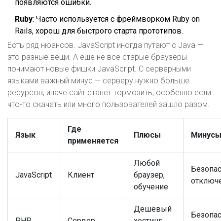
появляются ошибки.
Ruby
: Часто используется с фреймворком Ruby on
Rails, хорош для быстрого старта прототипов.
Есть ряд нюансов. JavaScript иногда путают с Java —
это разные вещи. А ещё не все старые браузеры
понимают новые фишки JavaScript. С серверными
языками важный минус — серверу нужно больше
ресурсов, иначе сайт станет тормозить, особенно если
что-то скачать или много пользователей зашло разом.
Где
Язык
Плюсы
Минус
применяется
Любой
Безопас
JavaScript
Клиент
браузер,
отключ
обучение
Дешёвый
Безопас
PHP
Сервер
хостинг,