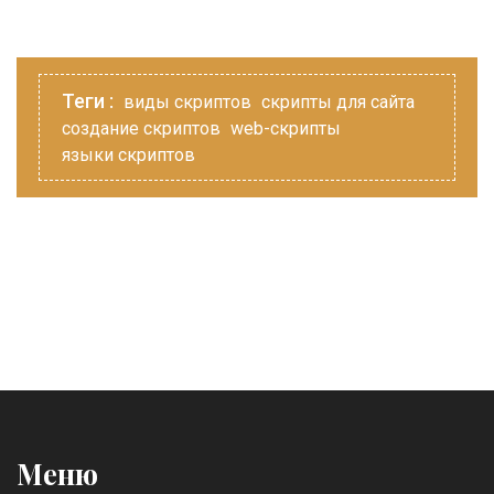
Теги :
виды скриптов
скрипты для сайта
создание скриптов
web-скрипты
языки скриптов
Меню