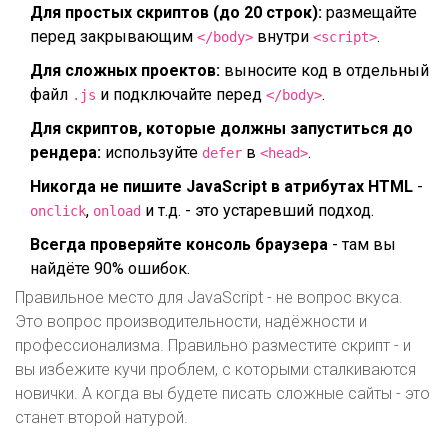
Для простых скриптов (до 20 строк):
размещайте
перед закрывающим
внутри
.
</body>
<script>
Для сложных проектов:
выносите код в отдельный
файл
и подключайте перед
.
.js
</body>
Для скриптов, которые должны запуститься до
рендера:
используйте
в
.
defer
<head>
Никогда не пишите JavaScript в атрибутах HTML
-
,
и т.д. - это устаревший подход.
onclick
onload
Всегда проверяйте консоль браузера
- там вы
найдёте 90% ошибок.
Правильное место для JavaScript - не вопрос вкуса.
Это вопрос производительности, надёжности и
профессионализма. Правильно разместите скрипт - и
вы избежите кучи проблем, с которыми сталкиваются
новички. А когда вы будете писать сложные сайты - это
станет второй натурой.