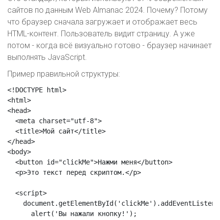
сайтов по данным Web Almanac 2024. Почему? Потому
что браузер сначала загружает и отображает весь
HTML-контент. Пользователь видит страницу. А уже
потом - когда всё визуально готово - браузер начинает
выполнять JavaScript.
Пример правильной структуры:
<!DOCTYPE html>

<html>

<head>

  <meta charset="utf-8">

  <title>Мой сайт</title>

</head>

<body>

  <button id="clickMe">Нажми меня</button>

  <p>Это текст перед скриптом.</p>

  <script>

    document.getElementById('clickMe').addEventListene
      alert('Вы нажали кнопку!');
