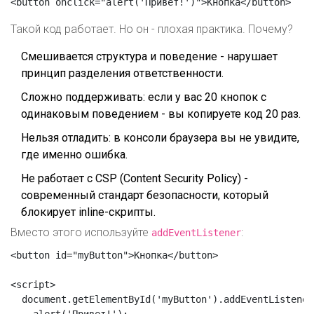
<button onclick="alert('Привет!')">Кнопка</button>
Такой код работает. Но он - плохая практика. Почему?
Смешивается структура и поведение - нарушает
принцип разделения ответственности.
Сложно поддерживать: если у вас 20 кнопок с
одинаковым поведением - вы копируете код 20 раз.
Нельзя отладить: в консоли браузера вы не увидите,
где именно ошибка.
Не работает с CSP (Content Security Policy) -
современный стандарт безопасности, который
блокирует inline-скрипты.
Вместо этого используйте
:
addEventListener
<button id="myButton">Кнопка</button>

<script>

  document.getElementById('myButton').addEventListener