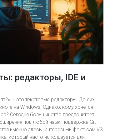
ты: редакторы, IDE и
пт?» — это текстовые редакторы. До сих
ноте на Windows. Однако, кому хочется
иса? Сегодня большинство предпочитает
расширения под любой язык, поддержка Git,
ются именно здесь. Интересный факт: сам VS
ка, который часто используется для