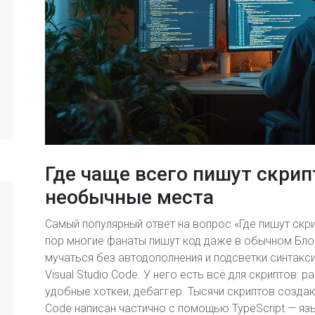
Где чаще всего пишут скрип
необычные места
Самый популярный ответ на вопрос «Где пишут скри
пор многие фанаты пишут код даже в обычном Блок
мучаться без автодополнения и подсветки синтакс
Visual Studio Code. У него есть всё для скриптов: 
удобные хоткеи, дебаггер. Тысячи скриптов созда
Code написан частично с помощью TypeScript — язы