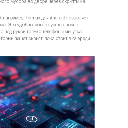
ьного мусора во дворе через скрипты на
: например, Termux для Android позволяет
она. Это удобно, когда нужно срочно
 а под рукой только телефон и минутка
оторый пишет скрипт, пока стоит в очереди