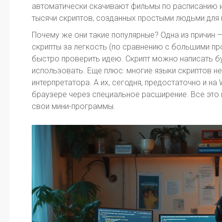
автоматически скачивают фильмы по расписанию из
тысячи скриптов, созданных простыми людьми для 
Почему же они такие популярные? Одна из причин
скрипты за легкость (по сравнению с большими пр
быстро проверить идею. Скрипт можно написать бу
использовать. Еще плюс: многие языки скриптов н
интерпретатора. А их, сегодня, предостаточно и на W
браузере через специальное расширение. Все это
свои мини-программы.