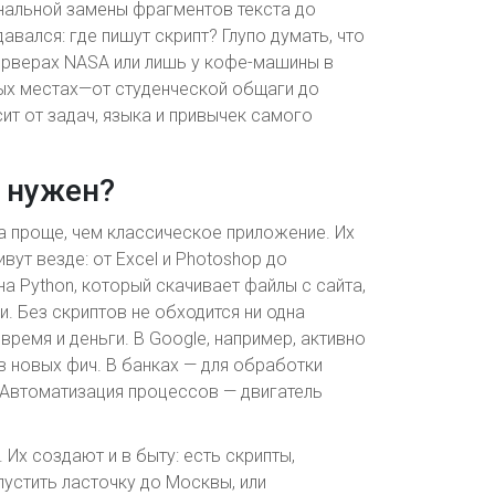
анальной замены фрагментов текста до
ался: где пишут скрипт? Глупо думать, что
серверах NASA или лишь у кофе-машины в
ых местах—от студенческой общаги до
ит от задач, языка и привычек самого
н нужен?
да проще, чем классическое приложение. Их
вут везде: от Excel и Photoshop до
на Python, который скачивает файлы с сайта,
. Без скриптов не обходится ни одна
время и деньги. В Google, например, активно
в новых фич. В банках — для обработки
 Автоматизация процессов — двигатель
 Их создают и в быту: есть скрипты,
пустить ласточку до Москвы, или