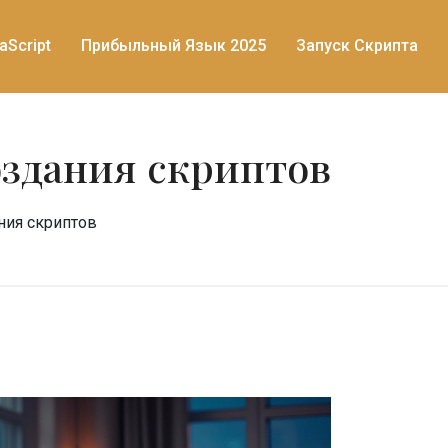
aScript
Прибыльный Язык 2025
Запуск Скрипта
оздания скриптов
ния скриптов