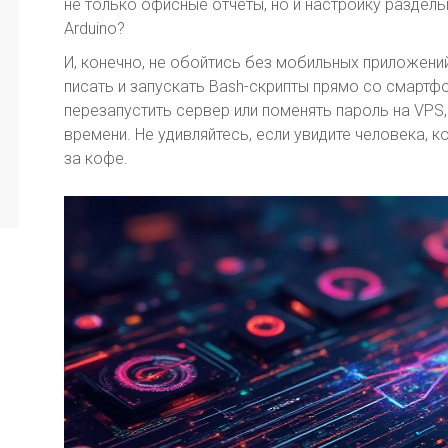
не только офисные отчеты, но и настройку раздел
Arduino?
И, конечно, не обойтись без мобильных приложений
писать и запускать Bash-скрипты прямо со смартф
перезапустить сервер или поменять пароль на VPS,
времени. Не удивляйтесь, если увидите человека, к
за кофе.