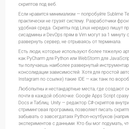
скриптов под веб.
Если нравится минимализм — попробуйте Sublime Tex
практически не грузят систему. Разработчики фро
удобная среда. Скрипты под Linux нередко пишут п
сисадмины и DevOps прям в Vim могут за 1 минуту
развернуть сервер, не отрываясь от терминала.
Есть люди, которые используют более тяжелую арт
как PyCharm для Python или WebStorm для JavaScrip
ты получаешь наиболее развернутый инструментари
консолидации зависимостей. Хотя для простой авт
Instagram по ссылке) такие IDE — как танк по воро
Любопытны и нестандартные места, где создают с
почти в каждой оболочке: Google Apps Script сраз
Docs и Таблиц. Unity — редактор C#-скриптов внут
стриминговая программа, позволяет писать скрипт
забывать о завсегдатаях Python-ноутбуков (наприм
экспериментов с данными. Кто бы мог подумать, ч