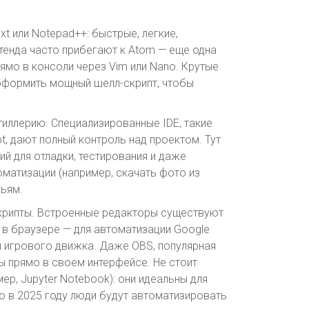
t или Notepad++: быстрые, легкие,
нтенда часто прибегают к Atom — еще одна
рямо в консоли через Vim или Nano. Крутые
 оформить мощный шелл-скрипт, чтобы
иллерию. Специализированные IDE, такие
t, дают полный контроль над проектом. Тут
й для отладки, тестирования и даже
оматизации (например, скачать фото из
бьям.
крипты. Встроенные редакторы существуют
у в браузере — для автоматизации Google
ри игрового движка. Даже OBS, популярная
ы прямо в своем интерфейсе. Не стоит
ер, Jupyter Notebook): они идеальны для
то в 2025 году люди будут автоматизировать