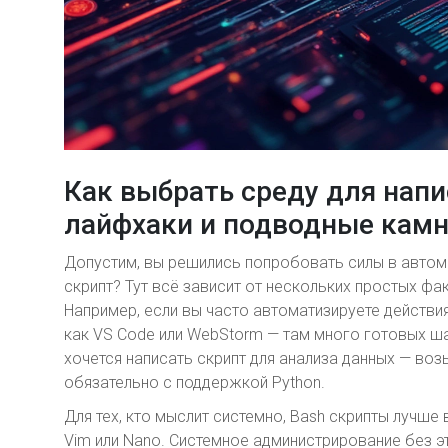
Как выбрать среду для напи
лайфхаки и подводные кам
Допустим, вы решились попробовать силы в автома
скрипт? Тут всё зависит от нескольких простых фак
Например, если вы часто автоматизируете действи
как VS Code или WebStorm — там много готовых ша
хочется написать скрипт для анализа данных — воз
обязательно с поддержкой Python.
Для тех, кто мыслит системно, Bash скрипты лучше 
Vim или Nano. Системное администрирование без э