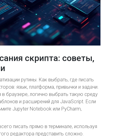
сания скрипта: советы,
ни
тизации рутины. Как выбрать, где писать
торов: язык, платформа, привычки и задачи.
я в браузере, логично выбрать такую среду
блонов и расширений для JavaScript. Если
ьмите Jupyter Notebook или PyCharm,
всего писать прямо в терминале, используя
того редактора представить сложно.