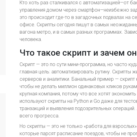
Кто хоть раз сталкивался с автоматизацией—от б
управления домом через смартфон—неизбежно задав
это происходит где-то в загадочных подвалах на 
офисе. Скрипты сегодня пишут в самых неожиданн
вагона метро, и в самых разных программах. Завис
человека.
Что такое скрипт и зачем о
Скрипт — это по сути мини-программа, но часто ку
главная цель: автоматизировать рутину. Скрипты жи
серверов и аналитики. Банальный пример — скрипт 
чтобы не делать миллион одинаковых кликов руками
крупная компания, потому что все хотят экономить 
используют скрипты на Python и Go даже для тесто
транзакций и выявления подозрительных операций.
всего прогресса.
Но скрипты — это не только «работа для взрослых».
которые парсят расписание поездов, чтобы не про