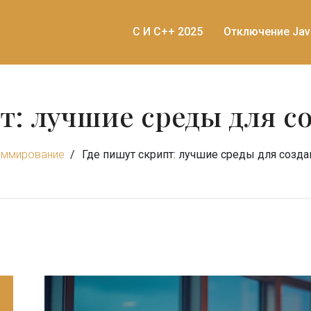
C И C++ 2025
Отключение Jav
т: лучшие среды для с
аммирование
Где пишут скрипт: лучшие среды для созда