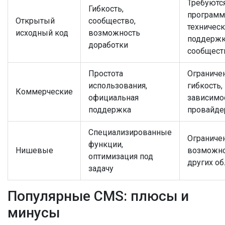
Требуютс
Гибкость,
программ
Открытый
сообщество,
техническ
исходный код
возможность
поддержк
доработки
сообщест
Простота
Ограниче
использования,
гибкость,
Коммерческие
официальная
зависимо
поддержка
провайде
Специализированные
Ограниче
функции,
Нишевые
возможно
оптимизация под
других об
задачу
Популярные CMS: плюсы и
минусы