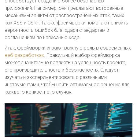
способствует созданию более безопасных
приложений. Например, они предлагают встроенные
механизмы защиты от распространенных атак, таких
как XSS и CSRF. Также фреймворки помогают снизить
вероятность ошибок благодаря стандартам и
соглашениям по написанию кода.
Итак, фреймворки играют важную роль в современных
веб-разработках
. Правильный выбор фреймворка
может значительно повлиять на успешность проекта,
его производительность и безопасность. Следует
изучать и экспериментировать с различными
инструментами, чтобы найти оптимальное решение для
каждого конкретного случая.