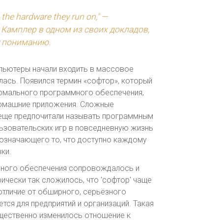
 the hardware they run on," —
Камплер в одном из своих докладов,
у пониманию.
мпьютеры начали входить в массовое
лась. Появился термин «софтор», который
ормального программного обеспечения,
домашние приложения. Сложные
еще предпочитали называть программным
ьзовательских игр в повседневную жизнь
бозначающего то, что доступно каждому
ки.
много обеспечения сопровождалось и
чески так сложилось, что 'софтор' чаще
отличие от обширного, серьёзного
ся для предприятий и организаций. Такая
ущественно изменилось отношение к