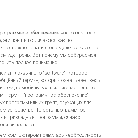
рограммное обеспечение
часто вызывают
 эти понятия отличаются как по
енно, важно начать с определения каждого
о чем идет речь. Вот почему мы собираемся
печить полное понимание.
ей англоязычного "software", которое
бобщённый термин, который охватывает весь
систем до мобильных приложений. Однако
ем. Термин "программное обеспечение"
х программ или их групп, служащих для
гом устройстве. То есть программное
ак и прикладные программы, однако
 они выполняют.
итием компьютеров появилась необходимость