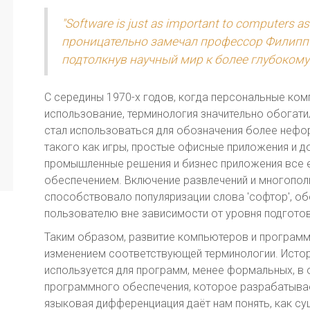
"Software is just as important to computers as
проницательно замечал профессор Филипп 
подтолкнув научный мир к более глубоком
С середины 1970-х годов, когда персональные ко
использование, терминология значительно обогати
стал использоваться для обозначения более неф
такого как игры, простые офисные приложения и 
промышленные решения и бизнес приложения все 
обеспечением. Включение развлечений и многопол
способствовало популяризации слова 'софтор', о
пользователю вне зависимости от уровня подготов
Таким образом, развитие компьютеров и програм
изменением соответствующей терминологии. Истори
используется для программ, менее формальных, в 
программного обеспечения, которое разрабатывает
языковая дифференциация даёт нам понять, как с