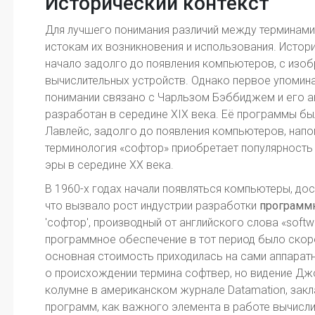
Исторический контекст
Для лучшего понимания различий между терминам
истокам их возникновения и использования. Исто
начало задолго до появления компьютеров, с изо
вычислительных устройств. Однако первое упоми
понимании связано с Чарльзом Бэббиджем и его а
разработан в середине XIX века. Её программы б
Лавлейс, задолго до появления компьютеров, напо
терминология «софтор» приобретает популярность
эры в середине XX века.
В 1960-х годах начали появляться компьютеры, дос
что вызвало рост индустрии разработки
программн
'софтор', производный от английского слова «softwa
программное обеспечение в тот период было скоре
основная стоимость приходилась на сами аппарат
о происхождении термина софтвер, но видение Джо
колумне в американском журнале Datamation, закл
программ, как важного элемента в работе вычисл