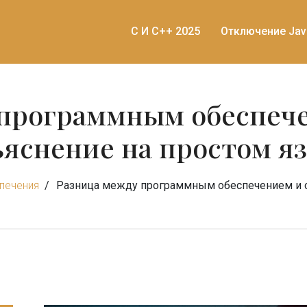
C И C++ 2025
Отключение Jav
 программным обеспече
яснение на простом я
печения
Разница между программным обеспечением и с