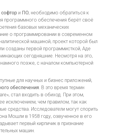
и
софтор
и
ПО
, необходимо обратиться к
рия программного обеспечения берёт своё
бретения базовых механических
нание о программировании в современном
налитической машиной, проект которой был
ыли созданы первой программисткой, Аде
минающих сегодняшние. Несмотря на это,
 намного позже, с началом компьютерной
тупные для научных и бизнес приложений,
ого обеспечения
. В это время термин
re», стал входить в обиход. При этом,
е исключением, чем правилом, так как
ные средства. Исследователи могут спорить
на Мошли в 1958 году, озвученное в его
адывает первый кирпичик в признание
ительных машин.