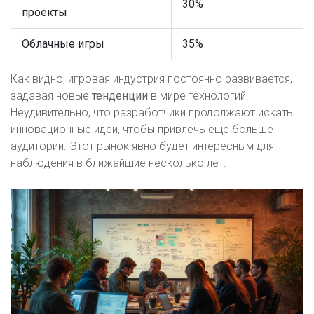
30%
проекты
Облачные игры
35%
Как видно, игровая индустрия постоянно развивается,
задавая новые
тенденции
в мире технологий.
Неудивительно, что разработчики продолжают искать
инновационные идеи, чтобы привлечь ещё больше
аудитории. Этот рынок явно будет интересным для
наблюдения в ближайшие несколько лет.