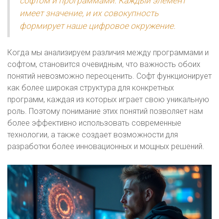
софтом и программами. Каждый элемент
имеет значение, и их совокупность
формирует наше цифровое окружение.
Когда мы анализируем различия между программами и
софтом, становится очевидным, что важность обоих
понятий невозможно переоценить. Софт функционирует
как более широкая структура для конкретных
программ, каждая из которых играет свою уникальную
роль. Поэтому понимание этих понятий позволяет нам
более эффективно использовать современные
технологии, а также создает возможности для
разработки более инновационных и мощных решений.