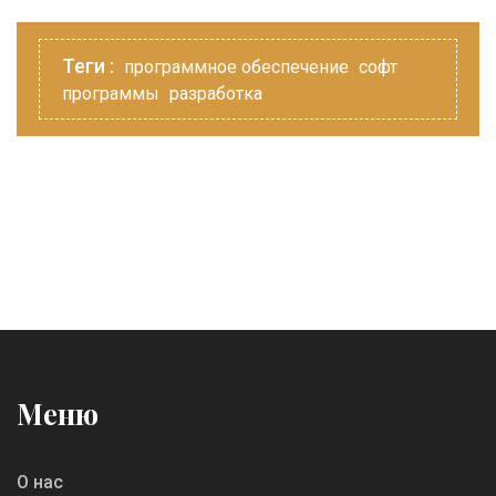
Теги :
программное обеспечение
софт
программы
разработка
Меню
О нас