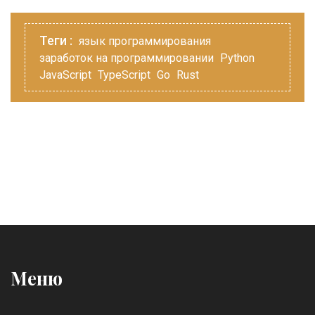
Теги :
язык программирования
заработок на программировании
Python
JavaScript
TypeScript
Go
Rust
Меню