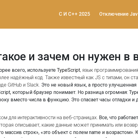
C И C++ 2025
Отключение Jav
о такое и зачем он нужен в
орее всего, используете
TypeScript
,
язык программирования
более надёжный код
. Также известный как
JS с типами
, он с
е GitHub и Slack.
Это не новый язык, а просто улучшенная в
ript, который браузер понимает. Но разница огромная: Typ
року вместо числа в функцию. Это спасает часы отладки 
ом для интерактивности на веб-страницах
. Все, что работае
оторая описывает, какие данные может принимать или возв
то массив строк», «это объект с полем name и возрастом». 