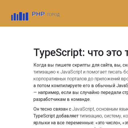
TypeScript: что эт
Когда вы пишете скрипты для сайта, вы, ск
типизацию к JavaScript и помогает писать 
корпоративных порталов до приложений врод
а потом компилируете его в обычный JavaSc
— например, если вы случайно передали ст
разработчикам в команде.
Он тесно связан с
JavaScript
,
основным язык
TypeScript добавляет
типизацию
,
систему, к
ярлыки на все переменные: «это число», «э