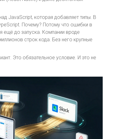
над JavaScript, которая добавляет типы. В
ypeScript. Почему? Потому что ошибки в
ся ещё до запуска. Компании вроде
я миллионов строк кода. Без него крупные
риант. Это обязательное условие. И это не