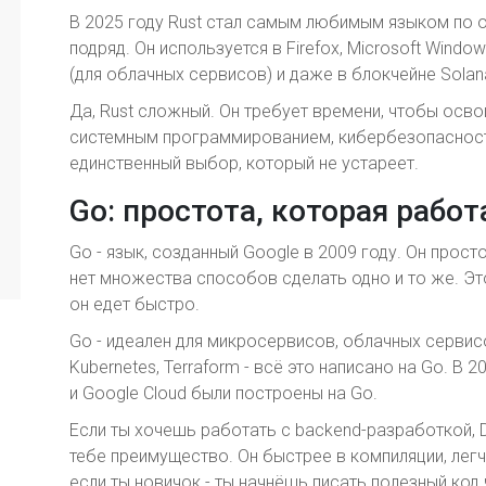
В 2025 году Rust стал самым любимым языком по о
подряд. Он используется в Firefox, Microsoft Windo
(для облачных сервисов) и даже в блокчейне Solan
Да, Rust сложный. Он требует времени, чтобы осво
системным программированием, кибербезопасност
единственный выбор, который не устареет.
Go: простота, которая работ
Go - язык, созданный Google в 2009 году. Он прост
нет множества способов сделать одно и то же. Это
он едет быстро.
Go - идеален для микросервисов, облачных сервисо
Kubernetes, Terraform - всё это написано на Go. В
и Google Cloud были построены на Go.
Если ты хочешь работать с backend-разработкой, 
тебе преимущество. Он быстрее в компиляции, лег
если ты новичок - ты начнёшь писать полезный код