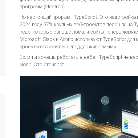
программ (Electron).
Но настоящий прорыв - TypeScript. Это надстройка 
2024 году 87% крупных веб-проектов перешли на T
коде, которые раньше ломали сайты, теперь ловят
Microsoft, Slack и Airbnb используют TypeScript дл
проекты становятся неподдерживаемыми.
Если ты хочешь работать в вебе - TypeScript не ва
мода. Это стандарт.