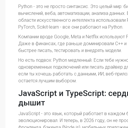
Python - это не просто синтаксис. Это целый мир: 
вычислений, веба, автоматизации, анализа данных.
области искусственного интеллекта использовали P
PyTorch, Scikit-learn - все они работают на Python.
Компании вроде Google, Meta и Netflix используют 
Даже в финансах, где раньше доминировали C++ и J
быстрее писать, тестировать и внедрять модели.
Но есть подвох: Python медленный. Если тебе нуж
одновременных подключений или писать драйвер дл
если ты хочешь работать с данными, ИИ, веб-прило
остается лучшим выбором.
JavaScript и TypeScript: сер
дышит
JavaScript - это язык, который работает в каждом 
эволюционировал. И теперь, в 2026 году, он не про
фронтенда, бэкенда (Node.js), мобильных приложен