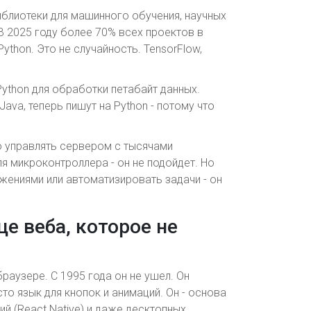
библиотеки для машинного обучения, научных
 В 2025 году более 70% всех проектов в
ython. Это не случайность. TensorFlow,
Python для обработки петабайт данных.
ava, теперь пишут на Python - потому что
но управлять сервером с тысячами
я микроконтроллера - он не подойдет. Но
жениями или автоматизировать задачи - он
дце веба, которое не
браузере. С 1995 года он не ушел. Он
сто язык для кнопок и анимаций. Он - основа
ий (React Native) и даже десктопных