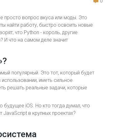
0
не просто вопрос вкуса или моды. Это
ты найти работу, быстро освоить новые
рят, что Python - король, другие
? И что на самом деле значит
»?
амый популярный. Это тот, который будет
в использовании, иметь сильное
еть решать реальные задачи, которые
то будущее iOS. Но кто тогда думал, что
ит JavaScript в крупных проектах?
косистема