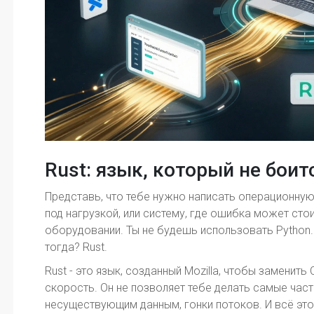
Rust: язык, который не бои
Представь, что тебе нужно написать операционную
под нагрузкой, или систему, где ошибка может сто
оборудовании. Ты не будешь использовать Python.
тогда? Rust.
Rust - это язык, созданный Mozilla, чтобы заменить
скорость. Он не позволяет тебе делать самые част
несуществующим данным, гонки потоков. И всё эт