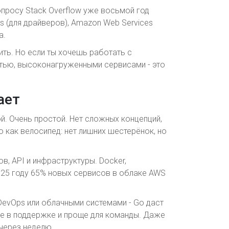
просу Stack Overflow уже восьмой год
ws (для драйверов), Amazon Web Services
a.
ить. Но если ты хочешь работать с
ью, высоконагруженными сервисами - это
ает
ой. Очень простой. Нет сложных концепций,
 как велосипед: нет лишних шестерёнок, но
в, API и инфраструктуры. Docker,
 2025 году 65% новых сервисов в облаке AWS
DevOps или облачными системами - Go даст
че в поддержке и проще для команды. Даже
 через неделю.