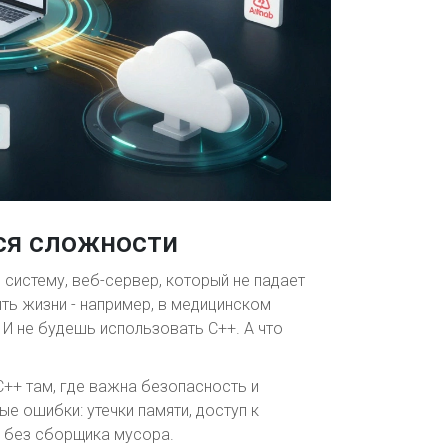
тся сложности
 систему, веб-сервер, который не падает
ить жизни - например, в медицинском
 И не будешь использовать C++. А что
 C++ там, где важна безопасность и
ые ошибки: утечки памяти, доступ к
о без сборщика мусора.