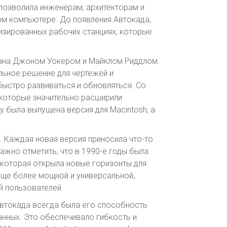
позволила инженерам, архитекторам и
ом компьютере. До появления Автокада,
изированных рабочих станциях, которые
дана Джоном Уокером и Майклом Риддлом.
льное решение для чертежей и
быстро развиваться и обновляться. Со
 которые значительно расширили
у была выпущена версия для Macintosh, а
 Каждая новая версия приносила что-то
жно отметить, что в 1990-е годы была
которая открыла новые горизонты для
ще более мощной и универсальной,
й пользователей.
втокада всегда была его способность
анных. Это обеспечивало гибкость и