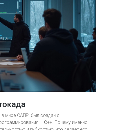
токада
 в мире САПР, был создан с
программирования —
C++
. Почему именно
тельностью и гибкостью, что делает его