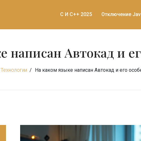
C И C++ 2025
Отключение Jav
е написан Автокад и е
Технологии
На каком языке написан Автокад и его особ