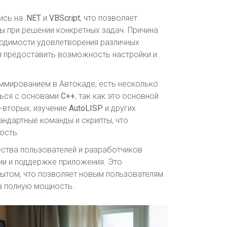
ись на
.NET
и
VBScript
, что позволяет
ы при решении конкретных задач. Причина
одимости удовлетворения различных
и предоставить возможность настройки и
аммированием в Автокаде, есть несколько
ться с основами
C++
, так как это основной
-вторых, изучение
AutoLISP
и других
ндартные команды и скрипты, что
ость.
ества пользователей и разработчиков
ии и поддержке приложения. Это
пытом, что позволяет новым пользователям
а полную мощность.