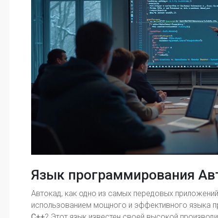
Язык программирования Ав
Автокад, как одно из самых передовых приложений
использованием мощного и эффективного языка 
C++
? Этот язык известен своей высокой производи