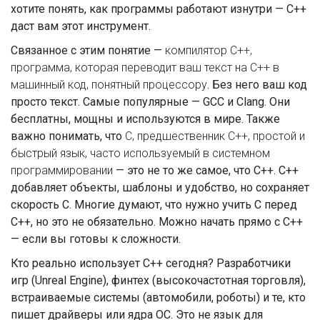
хотите понять, как программы работают изнутри — C++
даст вам этот инструмент.
Связанное с этим понятие —
компилятор C++
,
программа, которая переводит ваш текст на C++ в
машинный код, понятный процессору
. Без него ваш код
просто текст. Самые популярные — GCC и Clang. Они
бесплатны, мощны и используются в мире. Также
важно понимать, что
C
,
предшественник C++, простой и
быстрый язык, часто используемый в системном
программировании
— это не то же самое, что C++. C++
добавляет объекты, шаблоны и удобство, но сохраняет
скорость C. Многие думают, что нужно учить C перед
C++, но это не обязательно. Можно начать прямо с C++
— если вы готовы к сложности.
Кто реально использует C++ сегодня? Разработчики
игр (Unreal Engine), финтех (высокочастотная торговля),
встраиваемые системы (автомобили, роботы) и те, кто
пишет драйверы или ядра ОС. Это не язык для