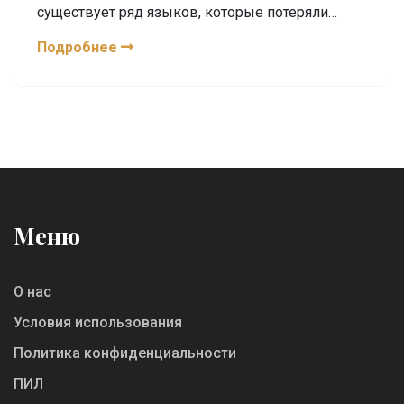
существует ряд языков, которые потеряли
свою актуальность или не подходят для
Подробнее
широкого использования. В этой статье
рассматриваются языки, которые не
рекомендуется изучать в 2024 году,
основываясь на их ограниченной актуальности
или практическом применении. Также
обсуждаются советы по выбору
перспективных и востребованных языков
программирования.
Меню
О нас
Условия использования
Политика конфиденциальности
ПИЛ