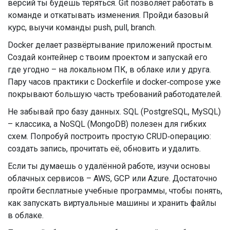
версий ты будешь теряться. Git позволяет работать в
команде и откатывать изменения. Пройди базовый
курс, выучи команды push, pull, branch.
Docker делает развёртывание приложений простым.
Создай контейнер с твоим проектом и запускай его
где угодно – на локальном ПК, в облаке или у друга.
Пару часов практики с Dockerfile и docker‑compose уже
покрывают большую часть требований работодателей.
Не забывай про базу данных. SQL (PostgreSQL, MySQL)
– классика, а NoSQL (MongoDB) полезен для гибких
схем. Попробуй построить простую CRUD‑операцию:
создать запись, прочитать её, обновить и удалить.
Если ты думаешь о удалённой работе, изучи основы
облачных сервисов – AWS, GCP или Azure. Достаточно
пройти бесплатные учебные программы, чтобы понять,
как запускать виртуальные машины и хранить файлы
в облаке.