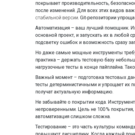
покрывает производительность, безопаснос
после изменений. Для всех этих видов ва
стабильной версии
. Git‑репозитории упро
Автоматизация – ваш лучший помощник. Инс
основной проект, и запускать их в любой с
подсветку ошибок и возможность сразу зап
Но даже самые мощные инструменты требу
практика – держать тестовую базу неболь
нагрузочные тесты в конце пайплайна. Тако
Важный момент – подготовка тестовых дан
тесты детерминистичными и упрощает их по
получат актуальную информацию.
Не забывайте о покрытии кода. Инструмент
непроверенными. Цель не 100 % покрытия, 
автоматизация слишком сложна.
Тестирование – это часть культуры команд
повышают дисциплину. Когда каждый понима