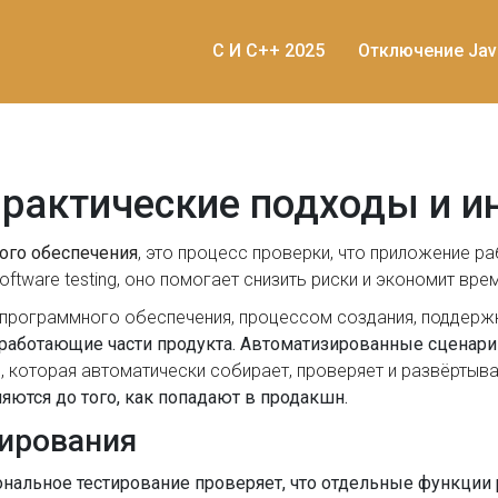
C И C++ 2025
Отключение Jav
практические подходы и 
ого обеспечения
,
это процесс проверки, что приложение раб
oftware testing
, оно помогает снизить риски и экономит вре
 программного обеспечения
,
процессом создания, поддержк
аботающие части продукта. Автоматизированные сценарии
и, которая автоматически собирает, проверяет и развёртыв
яются до того, как попадают в продакшн.
ирования
ональное тестирование проверяет, что отдельные функции