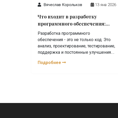
Вячеслав Корольков
13 янв 2026
Что входит в разработку
программного обеспечения:
полный процесс от идеи до
Разработка программного
запуска
обеспечения - это не только код. Это
анализ, проектирование, тестирование,
поддержка и постоянные улучшения.
Узнайте, какие этапы входят в процесс
Подробнее
и почему они важны.