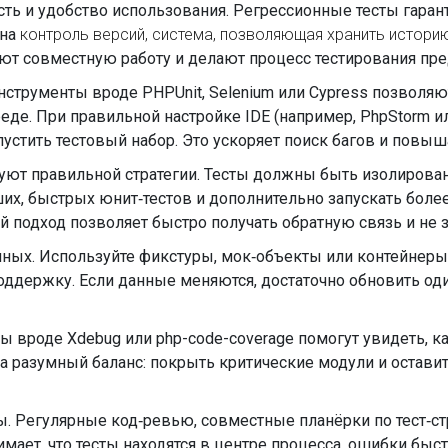
ть и удобство использования. Регрессионные тесты гаран
жна
контроль версий
,
система, позволяющая хранить историю
щают совместную работу и делают процесс тестирования пр
трументы вроде PHPUnit, Selenium или Cypress позволяют 
реде. При правильной настройке IDE (например, PhpStorm и
устить тестовый набор. Это ускоряет поиск багов и повыша
ют правильной стратегии. Тесты должны быть изолирован
ших, быстрых юнит‑тестов и дополнительно запускать бол
й подход позволяет быстро получать обратную связь и не 
ных. Используйте фикстуры, мок‑объекты или контейнеры
ддержку. Если данные меняются, достаточно обновить оди
ы вроде Xdebug или php-code-coverage помогут увидеть, ка
а разумный баланс: покрыть критические модули и оставить
ы. Регулярные код‑ревью, совместные планёрки по тест‑с
ет, что тесты находятся в центре процесса, ошибки быст