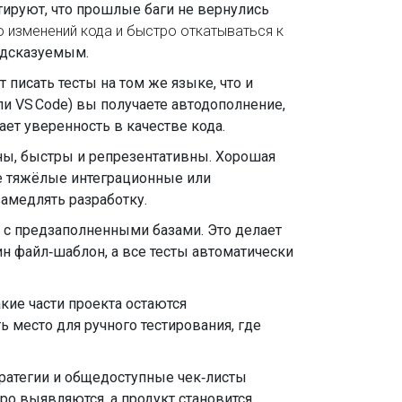
тируют, что прошлые баги не вернулись
 изменений кода и быстро откатываться к
едсказуемым.
писать тесты на том же языке, что и
ли VS Code) вы получаете автодополнение,
ет уверенность в качестве кода.
ы, быстры и репрезентативны. Хорошая
ее тяжёлые интеграционные или
замедлять разработку.
 с предзаполненными базами. Это делает
н файл‑шаблон, а все тесты автоматически
кие части проекта остаются
 место для ручного тестирования, где
тратегии и общедоступные чек‑листы
ро выявляются, а продукт становится