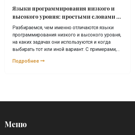
Языки программирования низкого и
высокого уровня: простыми словами о
главном
Разбираемся, чем именно отличаются языки
программирования низкого и высокого уровня,
на каких задачах они используются и когда
выбирать тот или иной вариант. С примерами,
лайфхаками и простыми объяснениями. Эта
Подробнее
статья поможет понять, какой язык подойдет
новичку, а какой — для задач посложнее или
ближе к «железу». Приводим реальные
истории и советы, чтобы сэкономить ваше
время и нервы. Все по делу, без сложных
терминов.
Меню