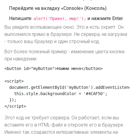
Перейдите на вкладку «Console» (Консоль).
Напишите:
и нажмите Enter.
alert('Привет, мир!');
Вы увидите всплывающее окно. Это и есть скрипт. Он
выполнился прямо в браузере. Ни сервера, ни загрузки
- только ваш браузер и один строчный код.
Вот более полезный пример - изменение цвета кнопки
при наведении:
<button id="myButton">Нажми меня</button>

<script>

  document.getElementById('myButton').addEventListener
    this.style.backgroundColor = '#4CAF50';

  });

</script>
Этот код не требует сервера. Он работает, если вы
вставите его в HTML-файл и откроете его в браузере.
Именно так создаются интерактивные элементы на