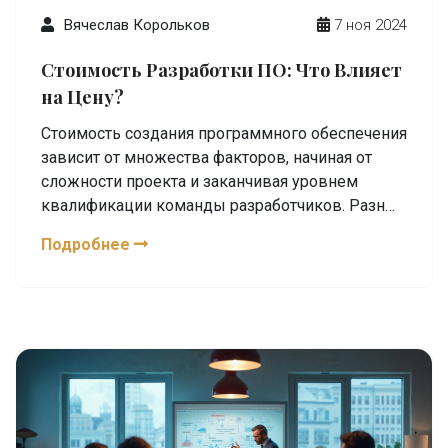
Вячеслав Корольков
7 ноя 2024
Стоимость Разработки ПО: Что Влияет
на Цену?
Стоимость создания программного обеспечения
зависит от множества факторов, начиная от
сложности проекта и заканчивая уровнем
квалификации команды разработчиков. Разные
типы ПО и их назначения тоже играют важную
Подробнее
роль в формировании конечной цены. В статье
будут рассмотрены основные аспекты,
влияющие на стоимость, и приведены советы
по оптимизации затрат. Эти знания помогут как
заказчикам, так и разработчикам более точно
оценивать финансовую сторону проектов.