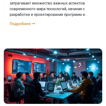
затрагивает множество важных аспектов
современного мира технологий, начиная с
разработки и проектирования программ и
заканчивая их тестированием и обслуживанием.
Подробнее
Студенты, изучающие эту специальность,
получают навыки программирования, работы с
различными инструментами и системами
разработки. Эти знания открывают путь к
разнообразным карьерным возможностям в
области IT, где постоянное развитие и адаптация
под новые технологии являются ключевыми
успехами. В данной статье обсуждаются
основные направления и преимущества,
которые предоставляет образование в этой
области.