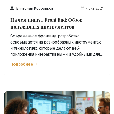
Вячеслав Корольков
7 окт 2024
На чем пишут Front End: Обзор
популярных инструментов
Современное фронтенд-разработка
основывается на разнообразных инструментах
и технологиях, которые делают веб-
приложения интерактивными и удобными для
пользователей. В статье рассматриваются
Подробнее
основные языки программирования,
фреймворки и библиотеки, используемые в
области фронтенд-разработки. Вы узнаете,
какие технологии сегодня наиболее
востребованы, а также получите советы по
выбору инструментов для успешного старта в
этой области. Это поможет как начинающим, так
и опытным разработчикам улучшить свои