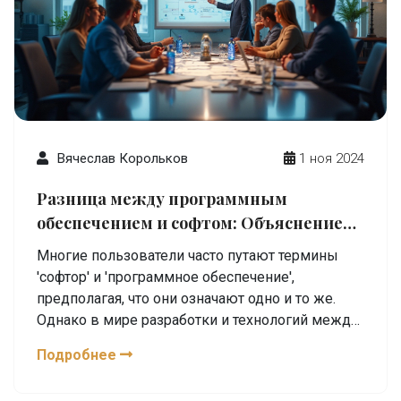
Вячеслав Корольков
1 ноя 2024
Разница между программным
обеспечением и софтом: Объяснение
на простом языке
Многие пользователи часто путают термины
'софтор' и 'программное обеспечение',
предполагая, что они означают одно и то же.
Однако в мире разработки и технологий между
этими понятиями есть определенные различия.
Подробнее
В статье разбираются нюансы, которые
помогают понять, почему эти термины не