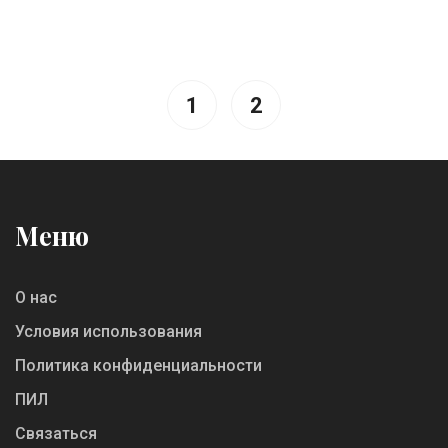
определенный опыт. Советы и интересные
факты помогут улучшить навыки
программирования и повысить качество
готового продукта.
1
2
Меню
О нас
Условия использования
Политика конфиденциальности
ПИЛ
Связаться