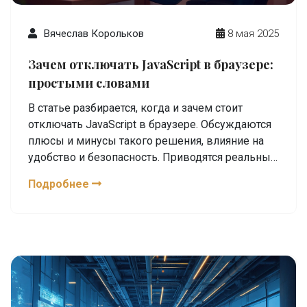
Вячеслав Корольков
8 мая 2025
Зачем отключать JavaScript в браузере:
простыми словами
В статье разбирается, когда и зачем стоит
отключать JavaScript в браузере. Обсуждаются
плюсы и минусы такого решения, влияние на
удобство и безопасность. Приводятся реальные
ситуации, где отключение JavaScript помогает, а
Подробнее
где мешает. Есть советы, как быстро отключить
или включить скрипты в популярных браузерах.
Всё написано простым и понятным языком.