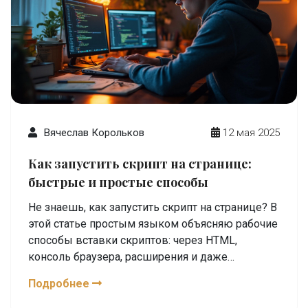
Вячеслав Корольков
12 мая 2025
Как запустить скрипт на странице:
быстрые и простые способы
Не знаешь, как запустить скрипт на странице? В
этой статье простым языком объясняю рабочие
способы вставки скриптов: через HTML,
консоль браузера, расширения и даже
генераторы. Узнаешь, где лучше ставить код,
Подробнее
чего бояться новичкам не стоит и какие
подводные камни бывают при такой работе.