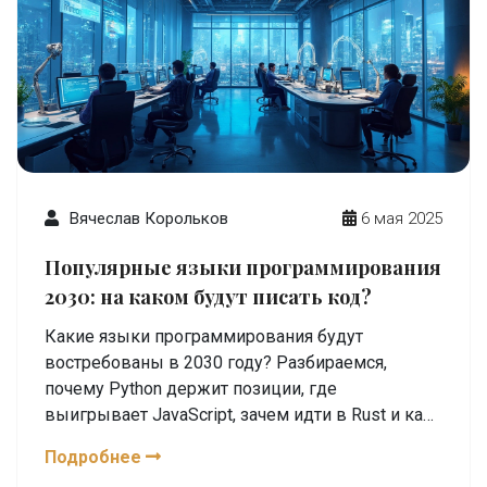
Вячеслав Корольков
6 мая 2025
Популярные языки программирования
2030: на каком будут писать код?
Какие языки программирования будут
востребованы в 2030 году? Разбираемся,
почему Python держит позиции, где
выигрывает JavaScript, зачем идти в Rust и как
искусственный интеллект меняет правила игры.
Подробнее
Полезные советы для новичков и опытных