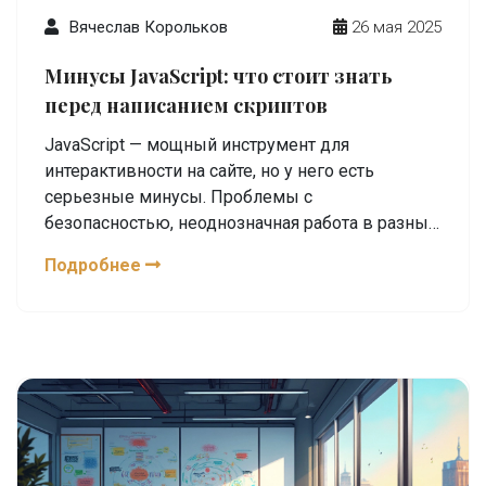
Вячеслав Корольков
26 мая 2025
Минусы JavaScript: что стоит знать
перед написанием скриптов
JavaScript — мощный инструмент для
интерактивности на сайте, но у него есть
серьезные минусы. Проблемы с
безопасностью, неоднозначная работа в разных
браузерах и путаница с типами данных могут
Подробнее
сломать даже лучшие идеи. В статье разберем
реальные слабые места JavaScript, подкрепим
примерами из жизни, расскажем, как с ними
справляться и чего опасаться новичкам.
Информация из первых рук — без запугивания
и ненужной теории. Полезно тем, кто
задумывается о внедрении или доработке
скриптов.