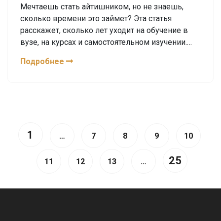
Мечтаешь стать айтишником, но не знаешь,
сколько времени это займет? Эта статья
расскажет, сколько лет уходит на обучение в
вузе, на курсах и самостоятельном изучении.
Здесь же ты узнаешь про быстрые и долгие
Подробнее
пути в IT, есть ли смысл учиться несколько лет и
как ускорить свой старт. Факты, лайфхаки и
честный взгляд на современное ИТ-
образование — без воды и сложных терминов.
1
…
7
8
9
10
25
11
12
13
…