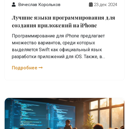
Вячеслав Корольков
23 дек 2024
Лучшие языки программирования для
создания приложений на iPhone
Программирование для iPhone предлагает
множество вариантов, среди которых
выделяется Swift как официальный язык
разработки приложений для iOS. Также, в
арсенале разработчиков остаётся Objective-C,
Подробнее
который использовался до появления Swift. Эти
языки обладают своими плюсами и минусами,
каждое из которых можно использовать в
зависимости от поставленных задач. Даже
разработчики, опирающиеся на среду
разработки Xcode, могут извлечь свою выгоду
из использования этих языков.