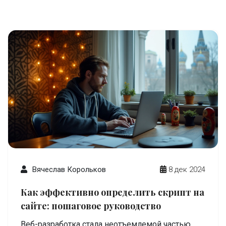
подходы и методологии, используемые в
современном программировании. Уникальные
факты и советы помогут лучше понять, как
взаимодействуют команды разработчиков для
достижения общей цели. Особенно
рекомендуется тем, кто интересуется IT и хочет
глубже проникнуть в детали процессов
программирования.
Вячеслав Корольков
8 дек 2024
Как эффективно определить скрипт на
сайте: пошаговое руководство
Веб-разработка стала неотъемлемой частью