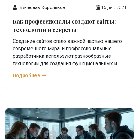
Вячеслав Корольков
16 дек 2024
Как профессионалы создают сайты:
технологии и секреты
Создание сайтов стало важной частью нашего
современного мира, и профессиональные
разработчики используют разнообразные
технологии для создания функциональных и
привлекательных веб-ресурсов. От выбора
Подробнее
правильного языка программирования до
использования современных инструментов и
технологий, разработчики постоянно
совершенствуют свои навыки. В статье будут
освещены популярные языки
программирования, тенденции в разработке
веб-сайтов и советы для начинающих кодеров.
Узнайте, как различные технологии помогают
улучшать пользовательский опыт и как