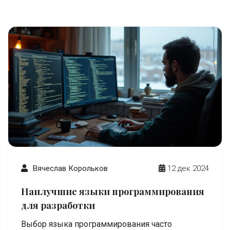
разработчиков, и как эти языки будут
развиваться, чтобы удовлетворять
изменяющиеся потребности. Ожидаемые
изменения в технологическом ландшафте и то,
как они повлияют на популярность языков
программирования, также будут освещены в
этой статье.
Вячеслав Корольков
12 дек 2024
Наилучшие языки программирования
для разработки
Выбор языка программирования часто