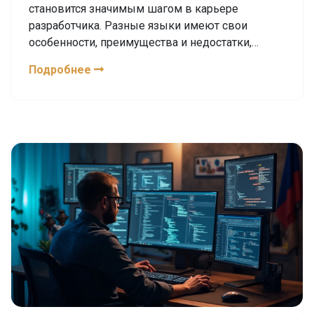
становится значимым шагом в карьере
разработчика. Разные языки имеют свои
особенности, преимущества и недостатки,
которые делают их подходящими для
Подробнее
различных задач и проектов. От Python до Java,
и вплоть до менее известных языков, каждый
предлагает своё уникальное сочетание
инструментов. Эта статья поможет разобраться
в том, какой язык программирования выбрать
в зависимости от ваших целей и интересов.