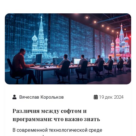
пользовательского опыта на сайтах. JavaScript
остаётся на передовой благодаря регулярным
обновлениям и огромному сообществу
разработчиков. В статье рассматриваются
основные группы пользователей и их причина
выбора этого языка.
Вячеслав Корольков
19 дек 2024
Различия между софтом и
программами: что важно знать
В современной технологической среде