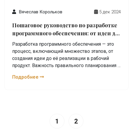
Вячеслав Корольков
5 дек 2024
Пошаговое руководство по разработке
программного обеспечения: от идеи до
реализации
Разработка программного обеспечения — это
процесс, включающий множество этапов, от
создания идеи до её реализации в рабочий
продукт. Важность правильного планирования и
взаимодействия команды имеет
Подробнее
первостепенное значение для успешного
завершения проекта. Статья раскрывает
ключевые этапы процесса разработки, начиная
с анализа требований и заканчивая
тестированием и поддержкой. Содержатся
полезные советы и лайфхаки для достижения
1
2
наиболее эффективного результата в этой
области.