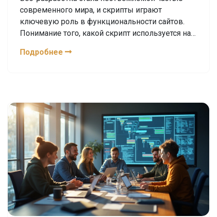
современного мира, и скрипты играют
ключевую роль в функциональности сайтов.
Понимание того, какой скрипт используется на
сайте, может быть полезным как для
Подробнее
разработки новых проектов, так и для решений
по улучшению существующих. В статье
описаны методы и инструменты, которые
помогут определить существующий скрипт
сайта. Рассматриваются такие аспекты, как
структура кода, использование консоли
браузера и специализированных расширений.
Читатели также узнают советы по безопасности
и конфиденциальности при анализе скриптов.