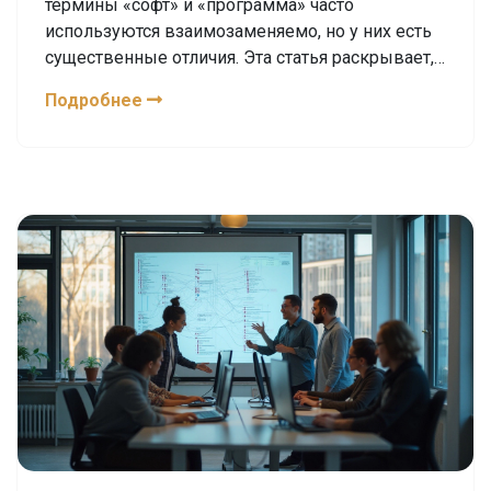
термины «софт» и «программа» часто
используются взаимозаменяемо, но у них есть
существенные отличия. Эта статья раскрывает,
почему они не являются синонимами, какие
Подробнее
аспекты делают их уникальными, и что это
значит для разработчиков и пользователей.
Описание концептуальных различий помогает
более глубоко понять мир IT, на котором
основаны многие сферы жизни. Понимание
различий между этими понятиями поможет
создать более эффективные рабочие процессы
и улучшить пользовательский опыт.